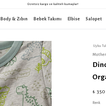
Ücretsiz kargo ve kaliteli kumaşlar!
 Body & Zıbın
Bebek Takımı
Elbise
Salopet
Uyku T
Mother
Din
Org
₺ 350
Renk