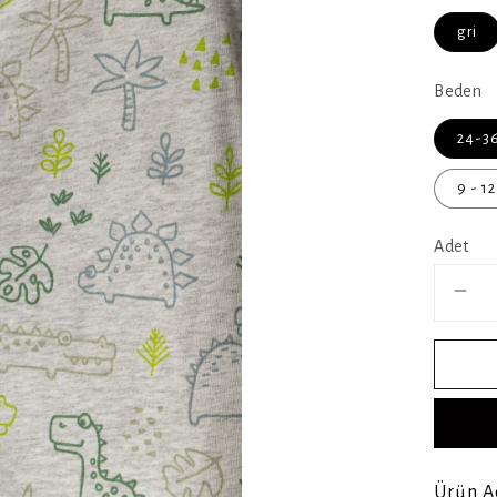
gri
Beden
24-36
9 - 12
Adet
Ürün A