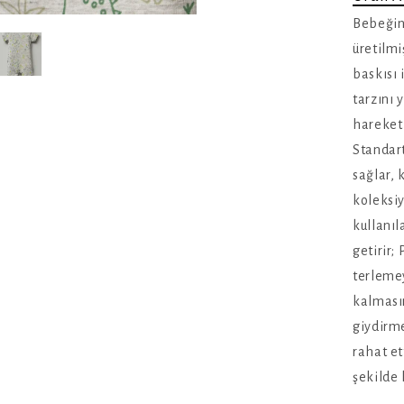
Bebeğin
üretilmi
baskısı 
tarzını 
hareket 
Standart
sağlar,
koleksiy
kullanıl
getirir;
terlemey
kalmasın
giydirm
rahat et
şekilde 