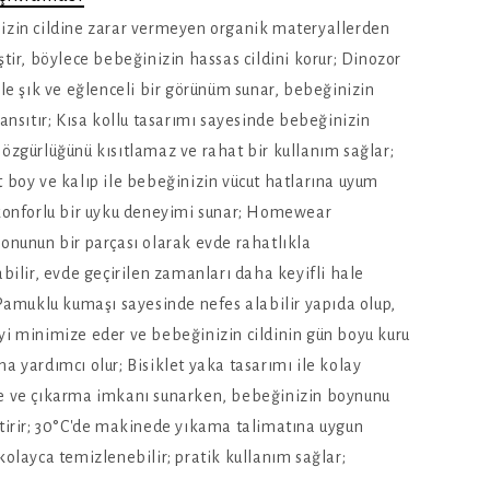
izin cildine zarar vermeyen organik materyallerden
ştir, böylece bebeğinizin hassas cildini korur; Dinozor
ile şık ve eğlenceli bir görünüm sunar, bebeğinizin
yansıtır; Kısa kollu tasarımı sayesinde bebeğinizin
özgürlüğünü kısıtlamaz ve rahat bir kullanım sağlar;
 boy ve kalıp ile bebeğinizin vücut hatlarına uyum
 konforlu bir uyku deneyimi sunar; Homewear
onunun bir parçası olarak evde rahatlıkla
abilir, evde geçirilen zamanları daha keyifli hale
 Pamuklu kumaşı sayesinde nefes alabilir yapıda olup,
i minimize eder ve bebeğinizin cildinin gün boyu kuru
a yardımcı olur; Bisiklet yaka tasarımı ile kolay
e ve çıkarma imkanı sunarken, bebeğinizin boynunu
tirir; 30°C'de makinede yıkama talimatına uygun
kolayca temizlenebilir; pratik kullanım sağlar;