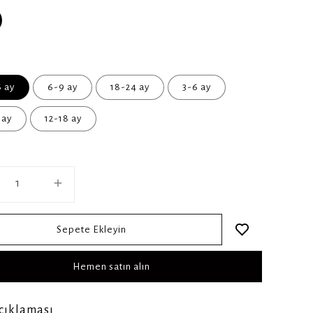
 ay
6-9 ay
18-24 ay
3-6 ay
 ay
12-18 ay
Sepete Ekleyin
Hemen satın alın
çıklaması