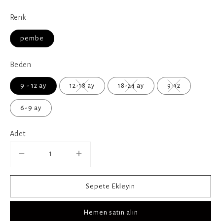
Renk
pembe
Beden
9 - 12 ay
12-18 ay
18-24 ay
9-12
6-9 ay
Adet
Sepete Ekleyin
Hemen satın alın