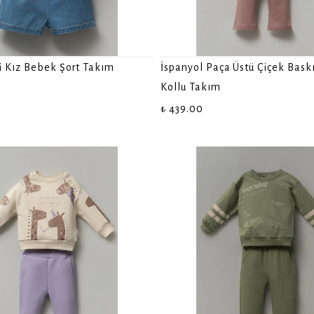
i Kız Bebek Şort Takım
İspanyol Paça Üstü Çiçek Baskı
Kollu Takım
₺ 439.00