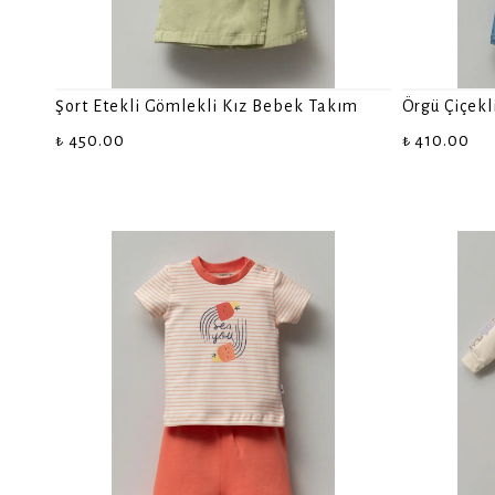
Şort Etekli Gömlekli Kız Bebek Takım
Örgü Çiçekl
₺ 450.00
₺ 410.00