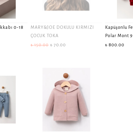
kkabı 0-18
MARY&JOE DOKULU KIRMIZI
Kapüşonlu Fe
ÇOCUK TOKA
Polar Mont 9
₺ 150.00
₺ 70.00
₺ 800.00