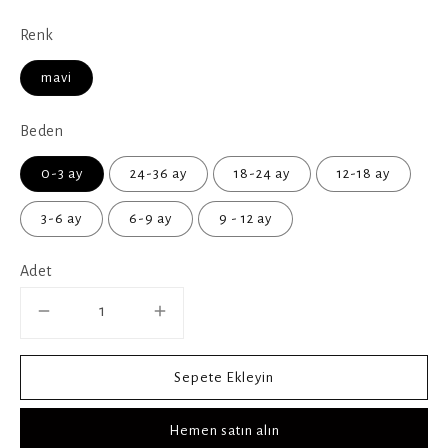
Renk
mavi
Beden
0-3 ay
24-36 ay
18-24 ay
12-18 ay
3-6 ay
6-9 ay
9 - 12 ay
Adet
Sepete Ekleyin
Hemen satın alın