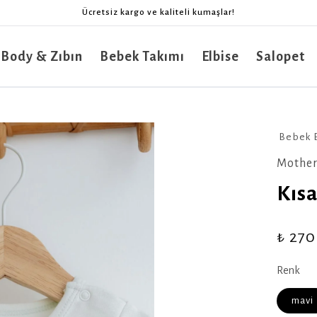
Ücretsiz kargo ve kaliteli kumaşlar!
 Body & Zıbın
Bebek Takımı
Elbise
Salopet
Bebek 
Mother
Kıs
₺ 270
Renk
mavi