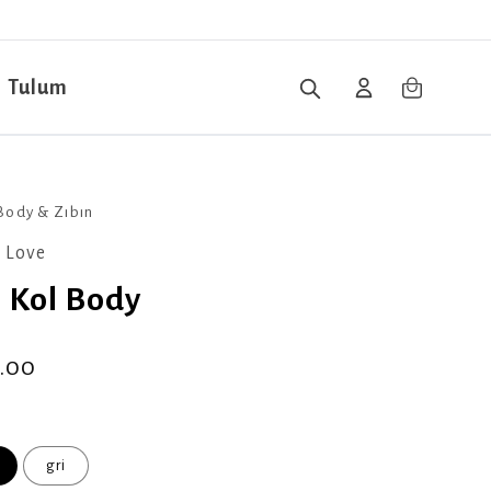
Tulum
Body & Zıbın
 Love
a Kol Body
.00
gri