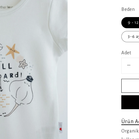
Beden
9 - 12
3-6 a
Adet
Ürün A
Organik