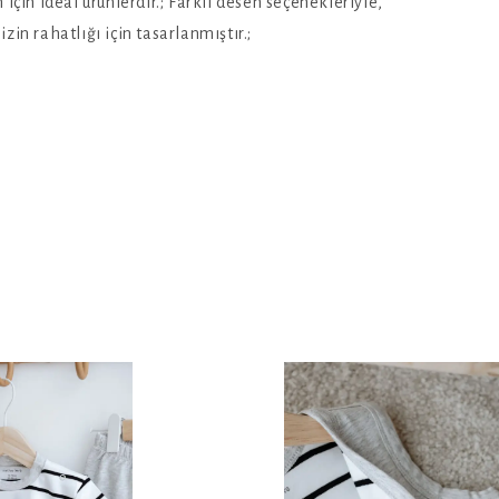
 için ideal ürünlerdir.; Farklı desen seçenekleriyle,
zin rahatlığı için tasarlanmıştır.;