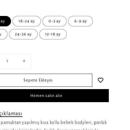
 ay
18-24 ay
0-3 ay
6-9 ay
y
24-36 ay
12-18 ay
Sepete Ekleyin
Hemen satın alın
çıklaması
 pamuktan yapılmış kısa kollu bebek bodyleri, günlük