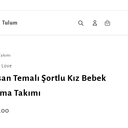
Tulum
Takımı
 Love
san Temalı Şortlu Kız Bebek
ama Takımı
.00