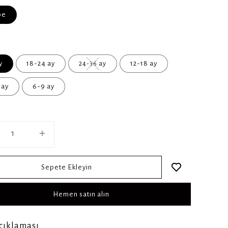
be
y
18-24 ay
12-18 ay
24-36 ay
 ay
6-9 ay
Sepete Ekleyin
Hemen satın alın
çıklaması