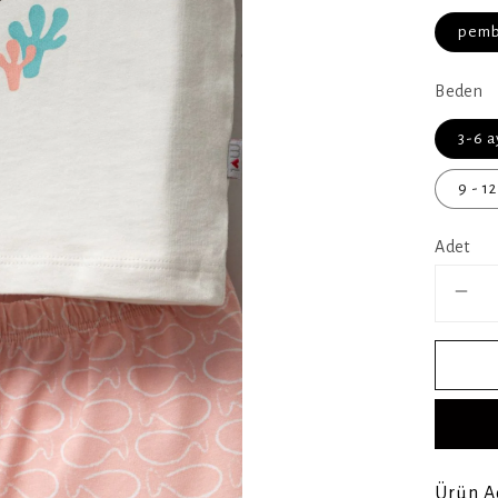
pem
Beden
3-6 a
9 - 12
Adet
Ürün A