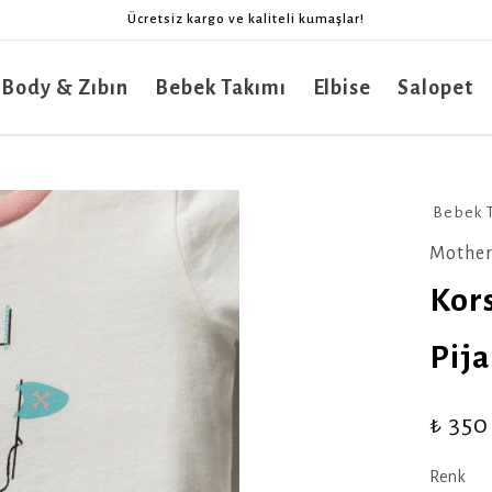
Ücretsiz kargo ve kaliteli kumaşlar!
 Body & Zıbın
Bebek Takımı
Elbise
Salopet
Bebek 
Mother
Kor
Pij
₺ 350
Renk