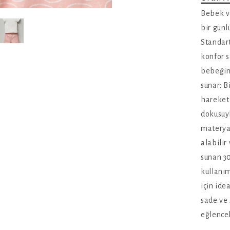
Bebek ve
bir günl
Standart
konfor s
bebeğini
sunar; B
hareket
dokusuy
materya
alabilir
sunan 3
kullanım
için ide
sade ve 
eğlenceli