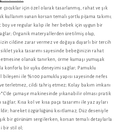
 çocuklar için özel olarak tasarlanmış, rahat ve şık
ük kullanım sunan korsan temalı şortlu pijama takımı;
 boy ve regular kalıp ile her bebek için uygun bir
ağlar; Organik materyallerden üretilmiş olup,
zin cildine zarar vermez ve doğaya duyarlı bir tercih
isiklet yaka tasarımı sayesinde bebeğinizin rahat
 etmesine olanak tanırken, örme kumaşı yumuşak
la konforlu bir uyku deneyimi sağlar; Pamuklu
l bileşeni ile %100 pamuklu yapısı sayesinde nefes
 ve terletmez, cildi tahriş etmez; Kolay bakım imkanı
0°C'de çamaşır makinesinde yıkanabilir olması pratik
 sağlar; Kısa kol ve kısa paça tasarımı ile yaz ayları
aldir; hareket özgürlüğünü kısıtlamaz; Düz deseniyle
şık bir görünüm sergilerken, korsan temalı detaylarla
 bir stil ol;