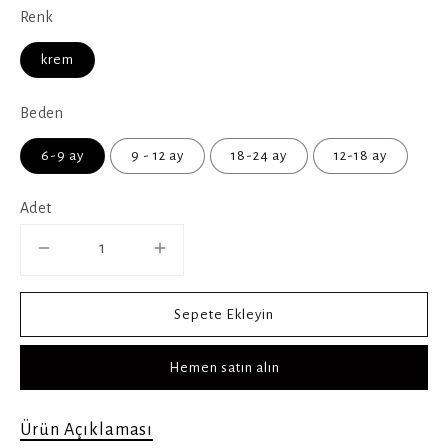
Renk
krem
Beden
6-9 ay
9 - 12 ay
18-24 ay
12-18 ay
Adet
Sepete Ekleyin
Hemen satın alın
Ürün Açıklaması