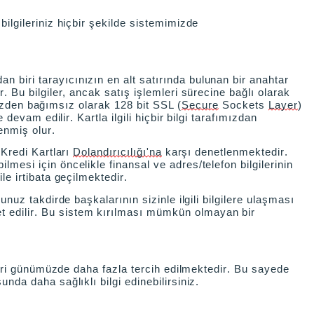
bilgileriniz hiçbir şekilde sistemimizde
n biri tarayıcınızın en alt satırında bulunan bir anahtar
ur. Bu bilgiler, ancak satış işlemleri sürecine bağlı olarak
rimizden bağımsız olarak 128 bit SSL (
Secure
Sockets
Layer
)
 devam edilir. Kartla ilgili hiçbir bilgi tarafımızdan
enmiş olur.
Kredi Kartları
Dolandırıcılığı'na
karşı denetlenmektedir.
lmesi için öncelikle finansal ve adres/telefon bilgilerinin
le irtibata geçilmektedir.
ğunuz takdirde başkalarının sizinle ilgili bilgilere ulaşması
et edilir. Bu sistem kırılması mümkün olmayan bir
iteleri günümüzde daha fazla tercih edilmektedir. Bu sayede
unda daha sağlıklı bilgi edinebilirsiniz.