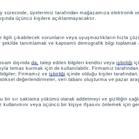
sürecinde, üyelerimiz tarafından mağazamıza elektronik ortam
ışında üçüncü kişilere açıklanmayacaktır.
le ilgili çıkabilecek sorunların veya uyuşmazlıkların hızla ç
ir şekilde tanımlamak ve kapsamlı demografik bilgi toplamak a
apsam dışında
da,
talep edilen bilgileri kendisi veya
işbirliği
iç
ıcıyla temas kurmak için de kullanılabilir. Firmamız tarafından
 bilgiler; Firmamız ve
işbirliği
içinde olduğu kişiler tarafında
istiksel değerlendirmeler, veri tabanı oluşturma ve pazar araşt
 bunu bir sır saklama yükümü olarak addetmeyi ve gizliliğin sa
 kullanımını veya üçüncü bir kişiye ifşasını önlemek için ger