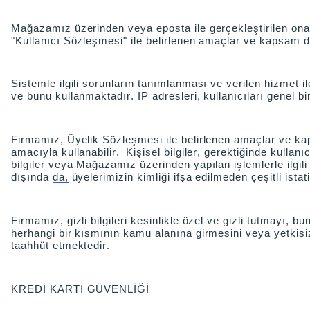
Mağazamız üzerinden veya eposta ile gerçekleştirilen onay 
"Kullanıcı Sözleşmesi" ile belirlenen amaçlar ve kapsam d
Sistemle ilgili sorunların tanımlanması ve verilen hizmet i
ve bunu kullanmaktadır. IP adresleri, kullanıcıları genel b
Firmamız, Üyelik Sözleşmesi ile belirlenen amaçlar ve k
amacıyla kullanabilir. Kişisel bilgiler, gerektiğinde kullan
bilgiler veya Mağazamız üzerinden yapılan işlemlerle ilgili
dışında
da,
üyelerimizin kimliği ifşa edilmeden çeşitli istat
Firmamız, gizli bilgileri kesinlikle özel ve gizli tutmayı,
herhangi bir kısmının kamu alanına girmesini veya yetkisiz
taahhüt etmektedir.
KREDİ KARTI GÜVENLİĞİ