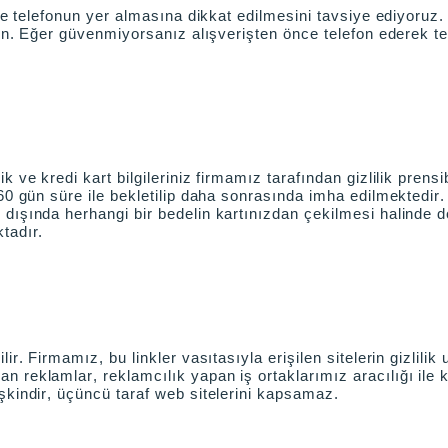
n ve telefonun yer almasına dikkat edilmesini tavsiye ediyoru
din. Eğer güvenmiyorsanız alışverişten önce telefon ederek te
 ve kredi kart bilgileriniz firmamız tarafından gizlilik prensi
0 gün süre ile bekletilip daha sonrasında imha edilmektedir. S
dışında herhangi bir bedelin kartınızdan çekilmesi halinde do
ktadır.
lir. Firmamız, bu linkler vasıtasıyla erişilen sitelerin gizlili
reklamlar, reklamcılık yapan iş ortaklarımız aracılığı ile ku
işkindir, üçüncü taraf web sitelerini kapsamaz.