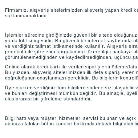
Firmamız, alışveriş sitelerimizden alışveriş yapan kredi kar
saklanmamaktadır.
İşlemler sürecine girdiğinizde güvenli bir sitede olduğunuz
ya da kilit simgesidir. Bu güvenli bir internet sayfasında 
ve verdiğiniz talimat istikametinde kullanılır. Alışveriş sıra
protokolü ile şifrelenip sorgulanmak üzere ilgili bankaya ulaşt
görüntülenemediğinden ve kaydedilmediğinden, üçüncü şahıs
Online olarak kredi kartı ile verilen siparişlerin ödeme/fatur
Bu yüzden, alışveriş sitelerimizden ilk defa sipariş veren m
doğruluğunun onaylanması gereklidir. Bu bilgilerin kontrolü i
Üye olurken verdiğiniz tüm bilgilere sadece siz ulaşabilir ve
ve bunları değiştirmesi mümkün değildir. Bu amaçla, üyeli
uluslararası bir şifreleme standardıdır.
Bilgi hattı veya müşteri hizmetleri servisi bulunan ve açık 
aklınıza takılan bütün konular hakkında detaylı bilgi alabili