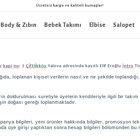
Ücretsiz kargo ve kaliteli kumaşlar!
 Body & Zıbın
Bebek Takımı
Elbise
Salopet
iç
kapi
no
: 1
Çi̇ftli̇kköy
Yalova
adresinde kayıtlı
Elif Eroğlu
İntro
Ti
ğıda, toplanan kişisel verilerin nasıl ve ne şekilde toplandığı,
oldurulması suretiyle üyelerin kendileriyle ilgili bir takım kiş
şin doğası gereği toplanmaktadır.
a bilgileri, yeni ürünler hakkında bilgiler, promosyon teklif
a üye girişi yaptıktan sonra hesap bilgileri bölümünden bu se