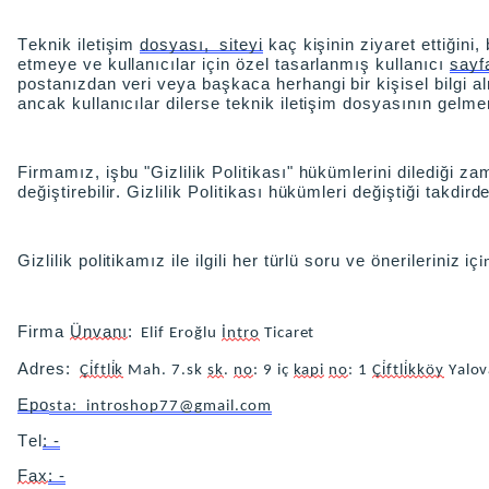
Teknik iletişim
dosyası, siteyi
kaç kişinin ziyaret ettiğini,
etmeye ve kullanıcılar için özel tasarlanmış kullanıcı
sayf
postanızdan veri veya başkaca herhangi bir kişisel bilgi a
ancak kullanıcılar dilerse teknik iletişim dosyasının gelme
Firmamız, işbu "Gizlilik Politikası" hükümlerini dilediği 
değiştirebilir. Gizlilik Politikası hükümleri değiştiği takdir
Gizlilik politikamız ile ilgili her türlü soru ve önerileriniz iç
i
Firma
Ünvanı
:
Elif Eroğlu
İntro
Ticaret
Adres:
Ç
i̇ftli̇k
Mah. 7.sk
sk
.
no
: 9 iç
kapi
no
: 1
Çi̇ftli̇kköy
Yalov
Epo
sta:
introshop77@gmail.com
Tel
:
-
Fax
:
-