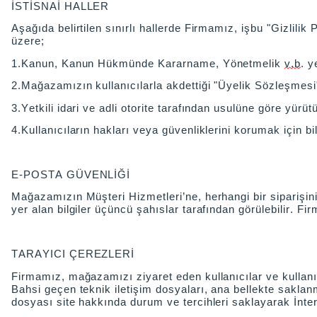
İSTİSNAİ HALLER
Aşağıda belirtilen sınırlı hallerde Firmamız, işbu "Gizlilik 
üzere;
1.Kanun, Kanun Hükmünde Kararname, Yönetmelik
v.b
. y
2.Mağazamızın kullanıcılarla akdettiği "Üyelik Sözleşmesi
3.Yetkili idari ve adli otorite tarafından usulüne göre yürü
4.Kullanıcıların hakları veya güvenliklerini korumak için bi
E-POSTA GÜVENLİĞİ
Mağazamızın Müşteri Hizmetleri’ne, herhangi bir siparişiniz
yer alan bilgiler üçüncü şahıslar tarafından görülebilir. Fi
TARAYICI ÇEREZLERİ
Firmamız, mağazamızı ziyaret eden kullanıcılar ve kullanıcı
Bahsi geçen teknik iletişim dosyaları, ana bellekte saklanm
dosyası site hakkında durum ve tercihleri saklayarak İntern