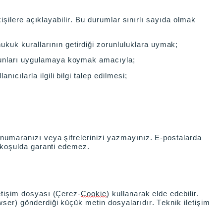
 kişilere açıklayabilir. Bu durumlar sınırlı sayıda olmak
ukuk kurallarının getirdiği zorunluluklara uymak;
 bunları uygulamaya koymak amacıyla;
ıcılarla ilgili bilgi talep edilmesi;
ı numaranızı veya şifrelerinizi yazmayınız. E-postalarda
ir koşulda garanti edemez.
letişim dosyası (Çerez-
Cookie
) kullanarak elde edebilir.
owser) gönderdiği küçük metin dosyalarıdır. Teknik iletişim