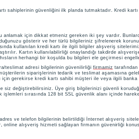
tı sahiplerinin güvenliğini ilk planda tutmaktadır. Kredi kartı 
u anlamak için dikkat etmeniz gereken iki şey vardır. Bunlarda
olduğunuzu gösterir ve her türlü
bilgileriniz şifrelenerek korun
sında kullanılan kredi kartı ile ilgili bilgiler alışveriş sitele
ırılır. Kartın kullanılabilirliği onaylandığı takdirde alışverişe
ların herhangi bir koşulda bu bilgileri ele geçirmesi engell
a/teslimat adresi bilgilerinin güvenilirliği
firmamiz
tarafından 
üşterilerin siparişlerinin tedarik ve teslimat aşamasına gelebi
çin gerekirse kredi kartı sahibi müşteri ile veya ilgili banka i
 siz değiştirebilirsiniz. Üye giriş bilgilerinizi güvenli korudu
k işlemleri sırasında 128 bit SSL güvenlik alanı içinde harek
adres ve telefon bilgilerinin belirtildiği İnternet alışveriş s
r, online alışveriş hizmeti sağlayan firmanın güvenirliği konus