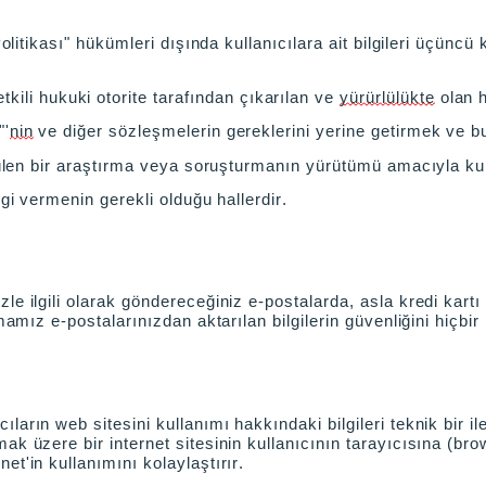
Politikası" hükümleri dışında kullanıcılara ait bilgileri üçüncü
etkili hukuki otorite tarafından çıkarılan ve
yürürlülükte
olan h
"'
nin
ve diğer sözleşmelerin gereklerini yerine getirmek ve
tülen bir araştırma veya soruşturmanın yürütümü amacıyla kullan
lgi vermenin gerekli olduğu hallerdir.
le ilgili olarak göndereceğiniz e-postalarda, asla kredi kart
rmamız e-postalarınızdan aktarılan bilgilerin güvenliğini hiçb
ların web sitesini kullanımı hakkındaki bilgileri teknik bir i
ak üzere bir internet sitesinin kullanıcının tarayıcısına (br
et'in kullanımını kolaylaştırır.