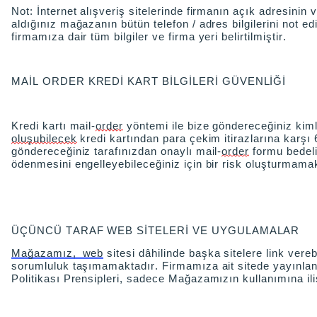
Not: İnternet alışveriş sitelerinde firmanın açık adresini
aldığınız mağazanın bütün telefon / adres bilgilerini not e
firmamıza dair tüm bilgiler ve firma yeri belirtilmiştir.
MAİL ORDER KREDİ KART BİLGİLERİ GÜVENLİĞİ
Kredi kartı
mail
-
order
yöntemi ile bize göndereceğiniz kimlik
oluşubilecek
kredi kartından para çekim itirazlarına karşı 6
göndereceğiniz tarafınızdan onaylı
mail
-
order
formu bedeli 
ödenmesini engelleyebileceğiniz için bir risk oluşturmama
ÜÇÜNCÜ TARAF WEB SİTELERİ VE UYGULAMALAR
Mağazamız, web
sitesi dâhilinde başka sitelere link verebi
sorumluluk taşımamaktadır. Firmamıza ait sitede yayınlanan 
Politikası Prensipleri, sadece Mağazamızın kullanımına il