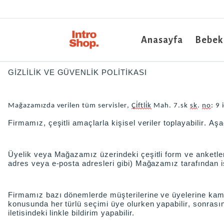
Anasayfa
Bebek
GİZLİLİK VE GÜVENLİK POLİTİKASI
Mağazamızda verilen tüm servisler
,
Ç
i̇ftli̇k
Mah.
7.sk
sk
.
no
: 9 
Firmamız, çeşitli amaçlarla kişisel veriler toplayabilir. Aşa
Üyelik veya Mağazamız üzerindeki çeşitli form ve anketlerin d
adres veya e-posta adresleri gibi) Mağazamız tarafından i
Firmamız bazı dönemlerde müşterilerine ve üyelerine kampany
konusunda her türlü seçimi üye olurken yapabilir, sonrasınd
iletisindeki linkle bildirim yapabilir.