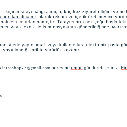
 bir kişinin siteyi hangi amaçla, kaç kez ziyaret ettiğini ve ne 
alarından dinamik
olarak reklam ve içerik üretilmesine yardım
lmak için tasarlanmamıştır. Tarayıcıların pek çoğu başta tekn
mesi veya teknik iletişim dosyasının gönderildiğinde uyarı ver
zaman sitede yayınlamak veya kullanıcılara elektronik posta 
de, yayınlandığı tarihte yürürlük kazanır.
adresine
email
gönderebilirsiniz.
Fi
n
introshop77@gmail.com
a