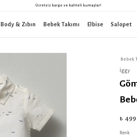
Ücretsiz kargo ve kaliteli kumaşlar!
 Body & Zıbın
Bebek Takımı
Elbise
Salopet
Bebek 
İggy
Göml
Beb
₺ 499
Renk