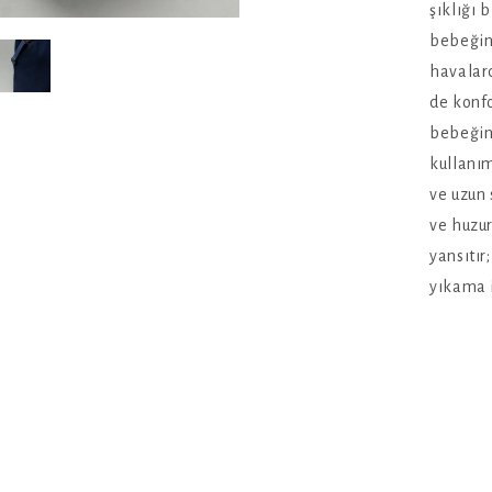
şıklığı 
bebeğin
havalard
de konfo
bebeğini
kullanı
ve uzun 
ve huzur
yansıtır
yıkama i