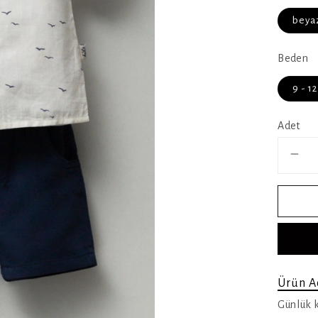
beya
Beden
9 - 12
Adet
Ürün A
Günlük k