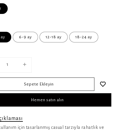
z
 ay
6-9 ay
12-18 ay
18-24 ay
Sepete Ekleyin
Hemen satın alın
çıklaması
ullanım için tasarlanmış casual tarzıyla rahatlık ve