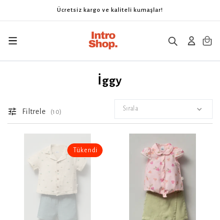
Ücretsiz kargo ve kaliteli kumaşlar!
İggy
Sırala
Filtrele
(
10
)
Tükendi